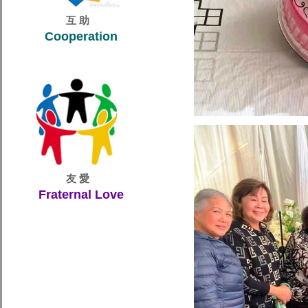
互 助
Cooperation
友 愛
Fraternal Love